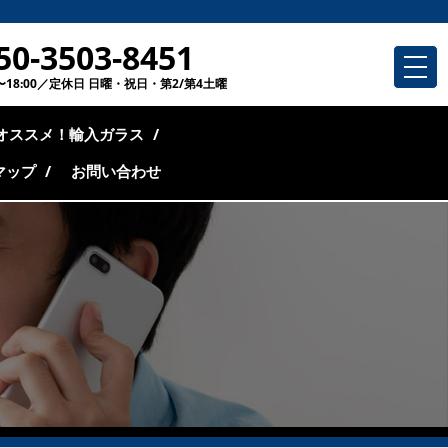
MENU
50-3503-8451
toggl
navig
0〜18:00／定休日 日曜・祝日・第2/第4土曜
オススメ！輸入ガラス
マップ
お問い合わせ