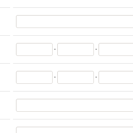
-
-
-
-