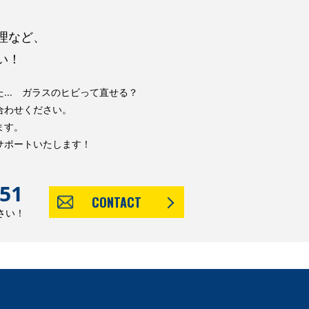
理など、
い！
... ガラスのヒビって直せる？
合わせください。
ます。
サポートいたします！
。
451
CONTACT
さい！